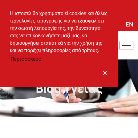
+30 25310 37744
vmarinid@otenet.gr
Πλ. Ειρήνης 66, Κομοτηνή, T.K. 69 100
Η ιστοσελίδα χρησιμοποιεί cookies και άλλες
τεχνολογίες καταγραφής για να εξασφαλίσει
EL
EN
Drive me now:
την σωστή λειτουργία της, την δυνατότητά
σας να επικοινωνήσετε μαζί μας, να
δημιουργήσει στατιστικά για την χρήση της
και να παρέχει πληροφορίες από τρίτους.
Περισσότερα
Συμφωνώ
Blog Υγείας