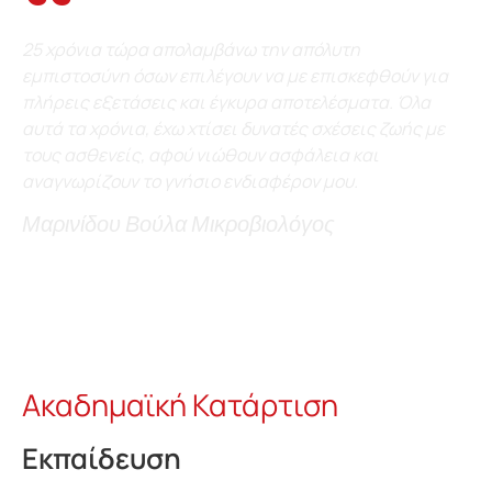
25 χρόνια τώρα απολαμβάνω την απόλυτη
εμπιστοσύνη όσων επιλέγουν να με επισκεφθούν για
πλήρεις εξετάσεις και έγκυρα αποτελέσματα. Όλα
αυτά τα χρόνια, έχω χτίσει δυνατές σχέσεις ζωής με
τους ασθενείς, αφού νιώθουν ασφάλεια και
αναγνωρίζουν το γνήσιο ενδιαφέρον μου.
Μαρινίδου Βούλα Μικροβιολόγος
Ακαδημαϊκή Κατάρτιση
Εκπαίδευση