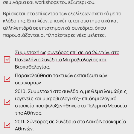
σεμινάρια και workshops του εξωτερικού.
Βρίσκεται στο επίκεντρο των εξελίξεων σχετικά με το
κλάδο της. Επιπλέον, επισκέπτεται συστηματικά και
αλληλεπιδρά σε επιστημονικά συνέδρια, όπου
παρουσιάζονται οι πληρέστερες νέες μελέτες.
Συμμετοχή ως σύνεδρος επί σειρά 24 ετών, στο
Πανελλήνιο Συνέδριο Μικροβιολογίας και
Βιοπαθολογίας.
Παρακολούθηση τακτικών εκπαιδευτικών
σεμιναρίων.
2010: Συμμετοχή στο συνέδριο, με θέμα λοιμώξεις
ιογενείς και μικροβιολογικές- επιδημιολογικά
στοιχεία που φιλοξενήθηκε στο Πολεμικό Μουσείο
της Αθήνας.
2011: Σύνεδρος σε Συνέδριο στο Λαϊκό Νοσοκομείο
Αθηνών.