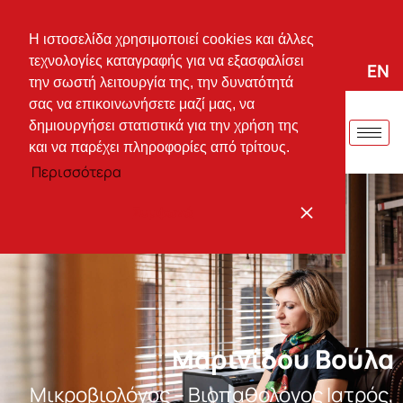
+30 25310 37744
vmarinid@otenet.gr
Πλ. Ειρήνης 66, Κομοτηνή, T.K. 69 100
Η ιστοσελίδα χρησιμοποιεί cookies και άλλες
τεχνολογίες καταγραφής για να εξασφαλίσει
EL
EN
Drive me now:
την σωστή λειτουργία της, την δυνατότητά
σας να επικοινωνήσετε μαζί μας, να
δημιουργήσει στατιστικά για την χρήση της
και να παρέχει πληροφορίες από τρίτους.
Περισσότερα
Συμφωνώ
Μαρινίδου Βούλα
Μικροβιολόγος – Βιοπαθολόγος Ιατρός,